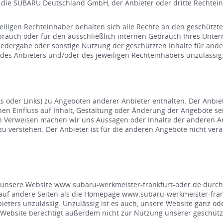
d die SUBARU Deutschland GmbH, der Anbieter oder dritte Rechte
igen Rechteinhaber behalten sich alle Rechte an den geschützten 
Gebrauch oder für den ausschließlich internen Gebrauch Ihres Unt
Wiedergabe oder sonstige Nutzung der geschützten Inhalte für ande
es Anbieters und/oder des jeweiligen Rechteinhabers unzulässig
s oder Links) zu Angeboten anderer Anbieter enthalten. Der Anbiet
inen Einfluss auf Inhalt, Gestaltung oder Änderung der Angebote s
en Verweisen machen wir uns Aussagen oder Inhalte der anderen An
zu verstehen. Der Anbieter ist für die anderen Angebote nicht ve
nsere Website www.subaru-werkmeister-frankfurt-oder.de durch el
nk auf andere Seiten als die Homepage www.subaru-werkmeister-frank
s unzulässig. Unzulässig ist es auch, unsere Website ganz oder t
 Website berechtigt außerdem nicht zur Nutzung unserer geschützt