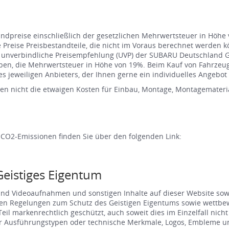
 Endpreise einschließlich der gesetzlichen Mehrwertsteuer in Höh
ie Preise Preisbestandteile, die nicht im Voraus berechnet werden 
s unverbindliche Preisempfehlung (UVP) der SUBARU Deutschland 
ieben, die Mehrwertsteuer in Höhe von 19%. Beim Kauf von Fahrze
s jeweiligen Anbieters, der Ihnen gerne ein individuelles Angebot e
en nicht die etwaigen Kosten für Einbau, Montage, Montagemateria
 CO2-Emissionen finden Sie über den folgenden Link:
Geistiges Eigentum
 und Videoaufnahmen und sonstigen Inhalte auf dieser Website so
en Regelungen zum Schutz des Geistigen Eigentums sowie wettbewe
 markenrechtlich geschützt, auch soweit dies im Einzelfall nicht k
Ausführungstypen oder technische Merkmale, Logos, Embleme und